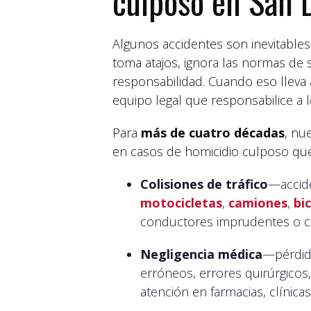
culposo en San 
Algunos accidentes son inevitable
toma atajos, ignora las normas de
responsabilidad. Cuando eso lleva 
equipo legal que responsabilice a l
Para
más de cuatro décadas
, nu
en casos de homicidio culposo que
Colisiones de tráfico
—accide
motocicletas
,
camiones
,
bi
conductores imprudentes o c
Negligencia médica
—pérdida
erróneos, errores quirúrgicos,
atención en farmacias, clínicas