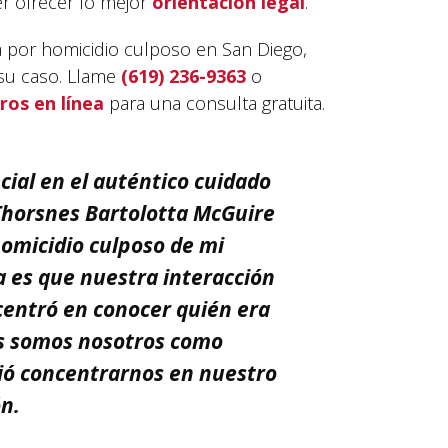
er ofrecer lo mejor
orientación legal
.
 por homicidio culposo en San Diego,
 su caso. Llame
(619) 236-9363
o
os en línea
para una consulta gratuita.
ial en el auténtico cuidado
horsnes Bartolotta McGuire
"El equi
tomó el 
omicidio culposo de mi
nuestra 
la justi
 es que nuestra interacción
en el re
centró en conocer quién era
a todos 
equipo."
s somos nosotros como
tió concentrarnos en nuestro
- Lynn D.
ón.