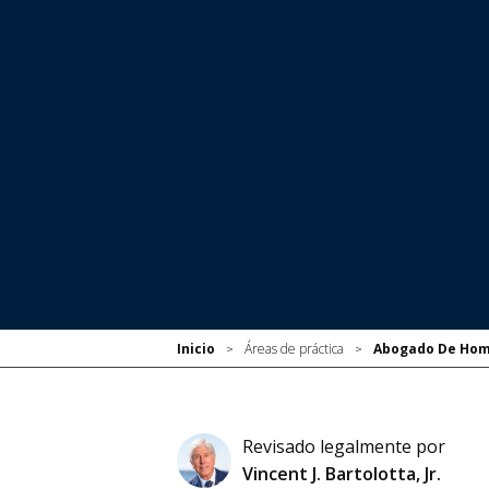
Inicio
Áreas de práctica
Abogado De Homi
>
>
Revisado legalmente por
Vincent J. Bartolotta, Jr.