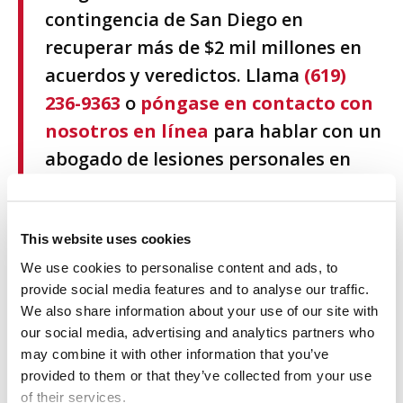
contingencia de San Diego en
recuperar más de $2 mil millones en
acuerdos y veredictos. Llama
(619)
236-9363
o
póngase en contacto con
nosotros en línea
para hablar con un
abogado de lesiones personales en
Carlsbad.
This website uses cookies
Demostrar negligencia en su
We use cookies to personalise content and ads, to
provide social media features and to analyse our traffic.
reclamación por lesiones
We also share information about your use of our site with
our social media, advertising and analytics partners who
personales en Carlsbad
may combine it with other information that you’ve
provided to them or that they’ve collected from your use
Para obtener una compensación, debe demostrar que
of their services.