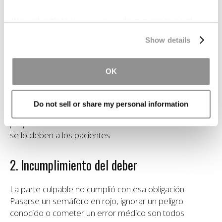
la negligencia de otra persona causó sus lesiones. La
ley de California requiere cuatro elementos, y su caso
We work with
19 third parties
who may receive and
debe establecer cada uno de ellos.
process your information.
Show details
1. Deber de cuidado
OK
La parte culpable le debía la obligación legal de actuar
con un cuidado razonable. Los conductores tienen este
Do not sell or share my personal information
deber con todos los que están en la carretera. Los
propietarios se lo deben a los visitantes. Los médicos
se lo deben a los pacientes.
2. Incumplimiento del deber
La parte culpable no cumplió con esa obligación.
Pasarse un semáforo en rojo, ignorar un peligro
conocido o cometer un error médico son todos