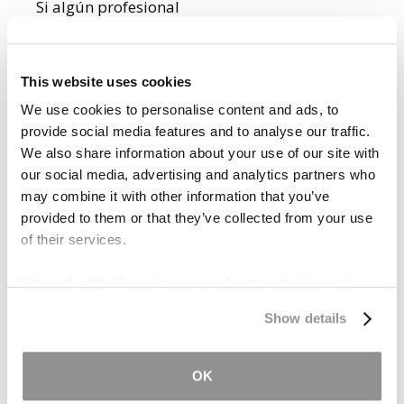
Si algún profesional
médico es negligente, los
resultados a menudo
suele ser devastadores.
This website uses cookies
Sin embargo, debido a
We use cookies to personalise content and ads, to
que los casos de
provide social media features and to analyse our traffic.
negligencia médica varían
We also share information about your use of our site with
notablemente entre sí,
our social media, advertising and analytics partners who
podría resultar difícil
may combine it with other information that you’ve
saber si el daño que usted
provided to them or that they’ve collected from your use
ha experimentado podría
of their services.
sentar las bases de un
caso de negligencia
We work with
19 third parties
who may receive and
médica.
process your information.
Show details
Algunos ejemplos de
negligencia médica
incluyen:
OK
Proveedores de la