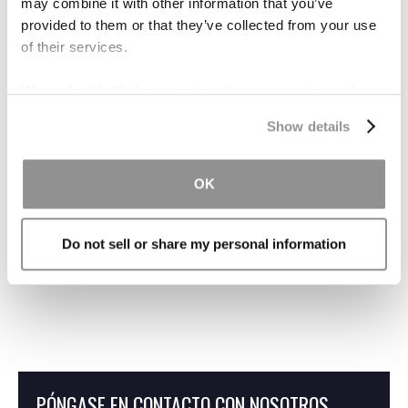
may combine it with other information that you’ve
provided to them or that they’ve collected from your use
of their services.
We work with
19 third parties
who may receive and
process your information.
¿Qué son las
Show details
indemnizaciones por despido
en casos de expropiación
OK
forzosa?
Do not sell or share my personal information
¿Qué es la condena inversa?
PÓNGASE EN CONTACTO CON NOSOTROS